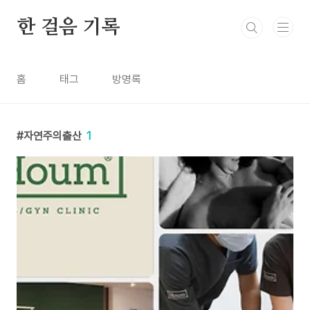
본문 바로가기
한 걸음 기록
홈
태그
방명록
자연주의출산
1