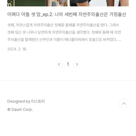
어쩌다 아들 셋 맘_ep.2. 나의 세번째 자연주의출산은 가정출산
셋째, 자연스럽게 자연주의출산 첫째랑 둘째를 자연주의출산을 했다. 그래서
셋째 임신 후 너무나 당연하게 자연주의출산을 생각했다. 첫째와 둘째 때 자연
주의출산을 함께했던 산부인과 이름이 메디플라워에서 호움으로 바뀌었다. 오
랜만에 방문한 그 곳은 여전히 따듯했다. 그대로인 정환욱 원장님, 첫째 때부터
2024. 2. 18.
만났던 낯익은 얼굴들이 반가웠다. 다르게 느껴지는건 외국인의 비중이 많이
늘었다는 것. 대기가 짧아졌다는 것. 팀마마스와 가정출산을 계획하다. 안정기
1
가 좀 지나고 출산준비 안내를 받을 즈음 안내 해주시는 선생님이 바뀐 시스템
에 대해 설명을 해주셨다. 조산원과 연락해서 산모가 직접 조산사를 채용하는
시스템으로 바뀌었다는 것. 저출산과 자연출산기피 흐름속에 조산사 상주 체제
유지가 쉽지 않은 상황이 되었다는 설명과..
Designed by 티스토리
© Daum Corp.